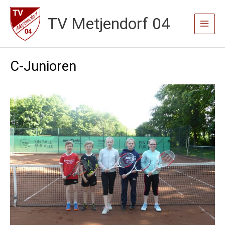
Zum
TV Metjendorf 04
Inhalt
Main
springen
Menu
C-Junioren