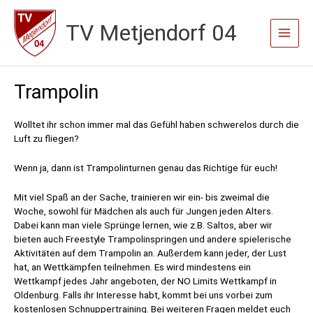
Zum
TV Metjendorf 04
Inhalt
Main
springen
Menu
Trampolin
Wolltet ihr schon immer mal das Gefühl haben schwerelos durch die
Luft zu fliegen?
Wenn ja, dann ist Trampolinturnen genau das Richtige für euch!
Mit viel Spaß an der Sache, trainieren wir ein- bis zweimal die
Woche, sowohl für Mädchen als auch für Jungen jeden Alters.
Dabei kann man viele Sprünge lernen, wie z.B. Saltos, aber wir
bieten auch Freestyle Trampolinspringen und andere spielerische
Aktivitäten auf dem Trampolin an. Außerdem kann jeder, der Lust
hat, an Wettkämpfen teilnehmen. Es wird mindestens ein
Wettkampf jedes Jahr angeboten, der NO Limits Wettkampf in
Oldenburg. Falls ihr Interesse habt, kommt bei uns vorbei zum
kostenlosen Schnuppertraining. Bei weiteren Fragen meldet euch