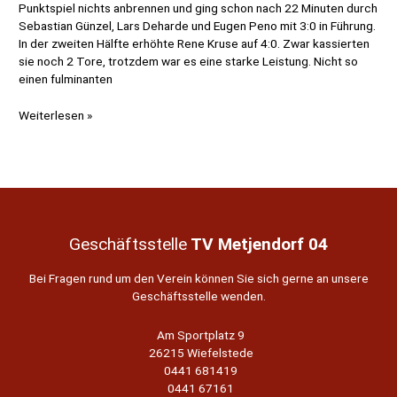
Punktspiel nichts anbrennen und ging schon nach 22 Minuten durch
Sebastian Günzel, Lars Deharde und Eugen Peno mit 3:0 in Führung.
In der zweiten Hälfte erhöhte Rene Kruse auf 4:0. Zwar kassierten
sie noch 2 Tore, trotzdem war es eine starke Leistung. Nicht so
einen fulminanten
Das
Weiterlesen »
war
der
erste
Spieltag!
Geschäftsstelle
TV Metjendorf 04
Bei Fragen rund um den Verein können Sie sich gerne an unsere
Geschäftsstelle wenden.
Am Sportplatz 9
26215 Wiefelstede
0441 681419
0441 67161