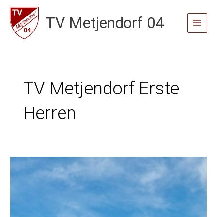
Zum
TV Metjendorf 04
Inhalt
Main
springen
Menu
TV Metjendorf Erste
Herren