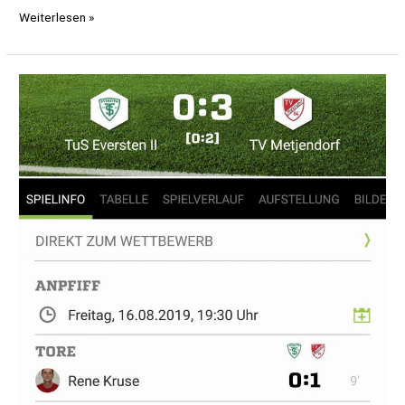
Letztes
Weiterlesen »
Heimspiel
unserer
1.
Herren