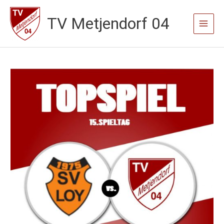
Zum
TV Metjendorf 04
Inhalt
Main
springen
Menu