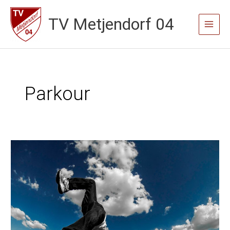
Zum
TV Metjendorf 04
Inhalt
Main
springen
Menu
Parkour