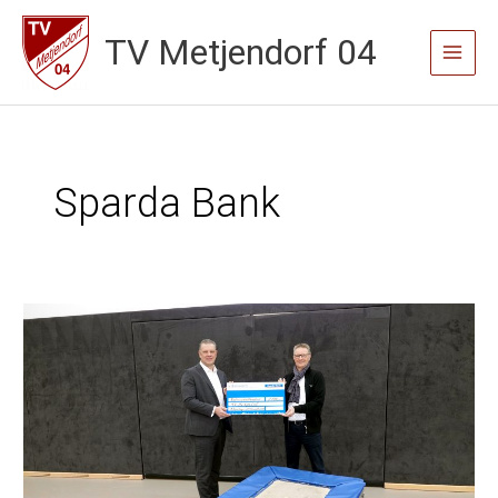
Zum
TV Metjendorf 04
Inhalt
Main
springen
Menu
Sparda Bank