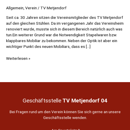
Allgemein
,
Verein
/
TV Metjendorf
Seit ca. 30 Jahren sitzen die Vereinsmitglieder des TV Metjendorf
auf den gleichen Stühlen. Da im vergangenen Jahr das Vereinsheim
renoviert wurde, musste sich in diesem Bereich natürlich auch was
tun.Ein weiterer Grund war die Notwendigkeit Stapelwaren bzw.
klappbares Mobiliar zu bekommen. Neben der Optik ist aber ein
wichtiger Punkt des neuen Mobiliars, dass es […]
Landessparkasse
Weiterlesen »
zu
Oldenburg
unterstützt
den
TV
Metjendorf
04
Geschäftsstelle
TV Metjendorf 04
Bei Fragen rund um den Verein können Sie sich gerne an unsere
Geschäftsstelle wenden.