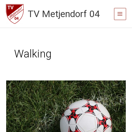
Zum
TV Metjendorf 04
Inhalt
Main
springen
Menu
Walking