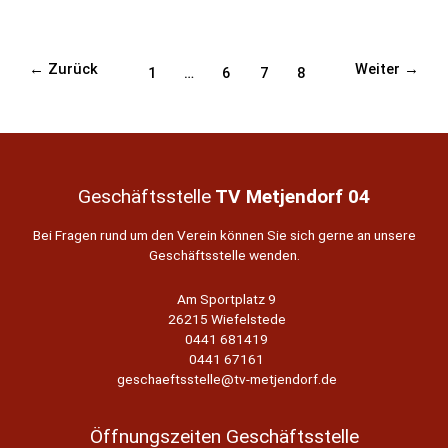
Sockenball
am
Sonntag,
23.02.20
←
Zurück
Weiter
→
Seitennummerierung
1
…
6
7
8
der
Beiträge
Geschäftsstelle
TV Metjendorf 04
Bei Fragen rund um den Verein können Sie sich gerne an unsere
Geschäftsstelle wenden.
Am Sportplatz 9
26215 Wiefelstede
0441 681419
0441 67161
geschaeftsstelle@tv-metjendorf.de
Öffnungszeiten Geschäftsstelle