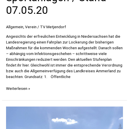
07.05.20
Allgemein
,
Verein
/
TV Metjendorf
Angesichts der erfreulichen Entwicklung in Niedersachsen hat die
Landesregierung einen Fahrplan zur Lockerung der bisherigen
Maßnahmen für die kommenden Wochen aufgestellt. Danach sollen
– abhängig vom Infektionsgeschehen – schrittweise viele
Einschränkungen reduziert werden. Den aktuellen Stufenplan
findet ihr hier. Gleichwohl ist immer die entsprechende Verordnung
bzw. auch die Allgemeinverfügung des Landkreises Ammerland zu
beachten. Grundsatz: 1. Öffentliche
Nutzung
Weiterlesen »
von
Sportanlagen
/
Stand
07.05.20