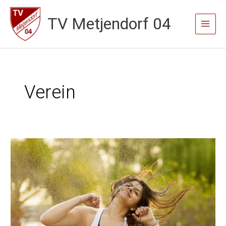
Zum
TV Metjendorf 04
Inhalt
Main
springen
Menu
Verein