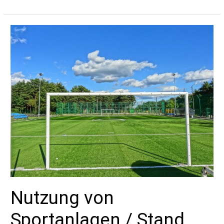
&
Zumba
Gold
starten
wieder
Nutzung von
Sportanlagen / Stand