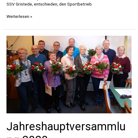
SSV Gristede, entschieden, den Sportbetrieb
Aussetzen
Weiterlesen »
des
Sportbetriebs
wg.
Corona
Jahreshauptversammlu