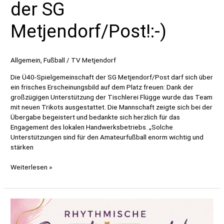
der SG
Metjendorf/Post!:-)
Allgemein
,
Fußball
/
TV Metjendorf
Die Ü40-Spielgemeinschaft der SG Metjendorf/Post darf sich über
ein frisches Erscheinungsbild auf dem Platz freuen: Dank der
großzügigen Unterstützung der Tischlerei Flügge wurde das Team
mit neuen Trikots ausgestattet. Die Mannschaft zeigte sich bei der
Übergabe begeistert und bedankte sich herzlich für das
Engagement des lokalen Handwerksbetriebs. „Solche
Unterstützungen sind für den Amateurfußball enorm wichtig und
stärken
Neue
Weiterlesen »
Trikots
für
die
Ü40
der