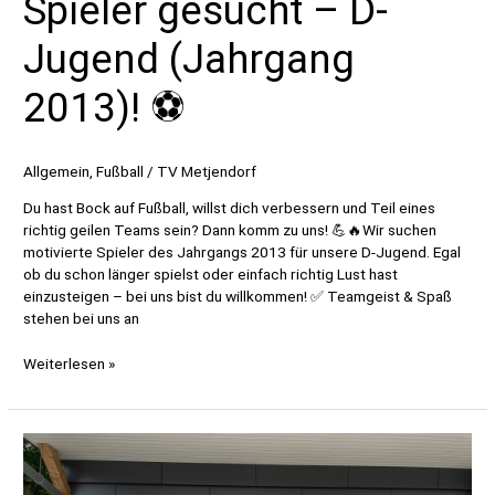
Spieler gesucht – D-
Jugend (Jahrgang
2013)! ⚽️
Allgemein
,
Fußball
/
TV Metjendorf
Du hast Bock auf Fußball, willst dich verbessern und Teil eines
richtig geilen Teams sein? Dann komm zu uns! 💪🔥Wir suchen
motivierte Spieler des Jahrgangs 2013 für unsere D-Jugend. Egal
ob du schon länger spielst oder einfach richtig Lust hast
einzusteigen – bei uns bist du willkommen! ✅ Teamgeist & Spaß
stehen bei uns an
Spieler
Weiterlesen »
gesucht
–
D-
Jugend
(Jahrgang
2013)!