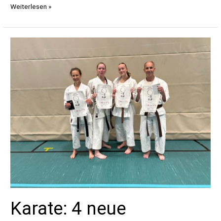
Schnuppertraining
Weiterlesen »
Rhythmische
Sportgymnastik
–
seid
dabei!
:-)
Karate: 4 neue