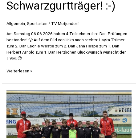
Schwarzgurtträger! :-)
Allgemein
,
Sportarten
/
TV Metjendorf
Am Samstag 06.06.2026 haben 4 Teilnehmer ihre Dan-Prüfungen
bestanden! 🙂 Auf dem Bild von links nach rechts: Hayka Trümer
zum 2. Dan Leonie Westie zum 2. Dan Jana Hespe zum 1. Dan
Herbert Arnold zum 1. Dan Herzlichen Glückwunsch wünscht der
TVM! 🙂
Karate:
Weiterlesen »
4
neue
Schwarzgurtträger!
:-)