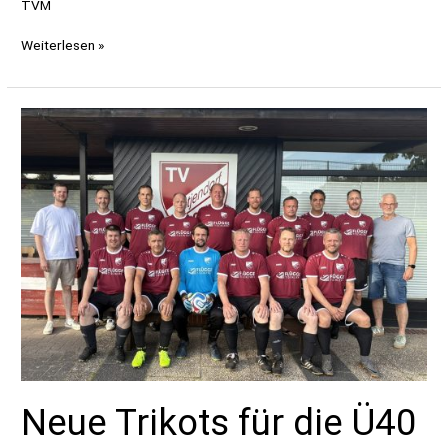
TVM
Schließung
Weiterlesen »
Geschäftsstelle
07.07.
–
09.08.2026
Neue Trikots für die Ü40