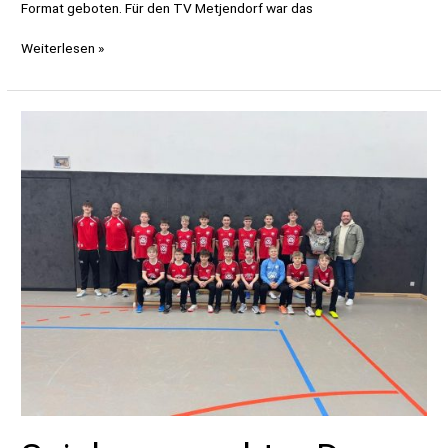
Format geboten. Für den TV Metjendorf war das
E-
Weiterlesen »
Jugend
erfolgreich
beim
Pfingstturnier
in
Altenrheine