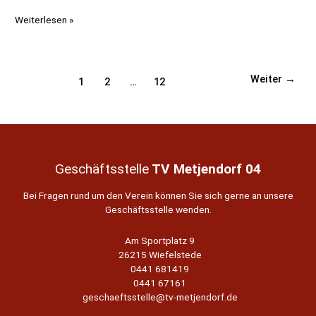
Neu
Weiterlesen »
beim
TVM
–
Kinder
Weiter
→
Seitennummerierung
1
2
…
12
Leichtathletik!
:-)
der
Beiträge
Geschäftsstelle
TV Metjendorf 04
Bei Fragen rund um den Verein können Sie sich gerne an unsere
Geschäftsstelle wenden.
Am Sportplatz 9
26215 Wiefelstede
0441 681419
0441 67161
geschaeftsstelle@tv-metjendorf.de