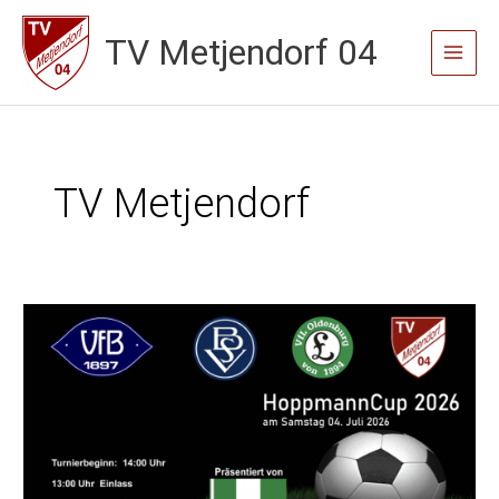
Zum
TV Metjendorf 04
Inhalt
Main
springen
Menu
TV Metjendorf