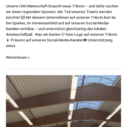
Unsere Ü40-Mannschaft braucht neue Trikots – und dafür suchen
wir einen regionalen Sponsor, der Teil unseres Teams werden
möchte! 🙌 Mit deinem Unternehmen auf unseren Trikots bist du
bei Spielen, im Vereinsumfeld und auf unseren Social-Media-
Kanälen sichtbar – und unterstützt gleichzeitig den lokalen
Amateurfußball. Was wir bieten:👕 Dein Logo auf unseren Trikots
📱 Präsenz auf unseren Social-Media-Kanälen⚽ Unterstützung
eines
⚽️ Sponsor
Weiterlesen »
gesucht!
Unterstütze
den
Fußball
beim
TV
Metjendorf ⚽️