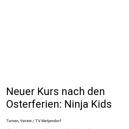
Sportabzeichen
2022
beim
TVM
Neuer Kurs nach den
Osterferien: Ninja Kids
Turnen
,
Verein
/
TV Metjendorf