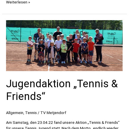
„Kids
Weiterlesen »
aktiv“
–
Tag
der
offenen
Tür
beim
TV
Metjendorf
Jugendaktion „Tennis &
Friends“
Allgemein
,
Tennis
/
TV Metjendorf
Am Samstag, den 23.04.22 fand unsere Aktion „Tennis & Friends“
für unsere Tennis Jugend statt. Nach dem Motto „endlich wieder