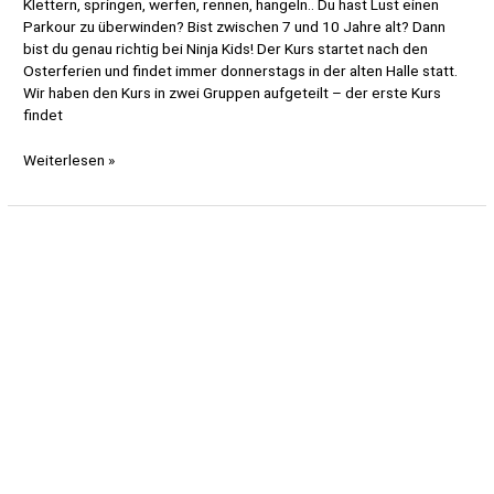
Klettern, springen, werfen, rennen, hangeln.. Du hast Lust einen
Parkour zu überwinden? Bist zwischen 7 und 10 Jahre alt? Dann
bist du genau richtig bei Ninja Kids! Der Kurs startet nach den
Osterferien und findet immer donnerstags in der alten Halle statt.
Wir haben den Kurs in zwei Gruppen aufgeteilt – der erste Kurs
findet
Neuer
Weiterlesen »
Kurs
nach
den
Osterferien:
Ninja
Kids