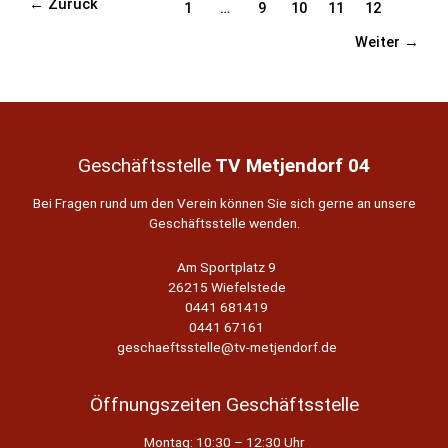
←
Zurück
Seitennummerierung
1
…
9
10
11
12
07.03.22
Weiter
→
der
Beiträge
Geschäftsstelle
TV Metjendorf 04
Bei Fragen rund um den Verein können Sie sich gerne an unsere
Geschäftsstelle wenden.
Am Sportplatz 9
26215 Wiefelstede
0441 681419
0441 67161
geschaeftsstelle@tv-metjendorf.de
Öffnungszeiten Geschäftsstelle
Montag: 10:30 – 12:30 Uhr