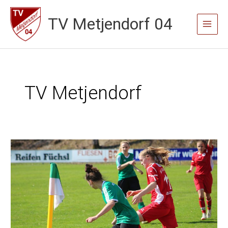
Zum
TV Metjendorf 04
Inhalt
Main
springen
Menu
TV Metjendorf